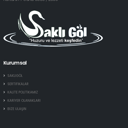
Kurumsal
SAKLIGÖL
SERTİFİKALAR
KALİTE POLİTİKAMIZ
KARİYER OLANAKLARI
BİZE ULAŞIN