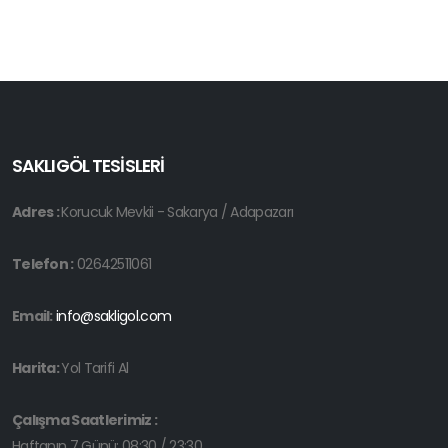
SAKLIGÖL TESİSLERİ
Adres :
Korucuk Mevkii - Sakarya / Adapazarı
Telefon :
02642511061
Email:
info@sakligol.com
Harita:
Yol Tarifi Al
Çalışma Saatlerimiz :
Haftanın 7 Günü: 08:30 / 23:30