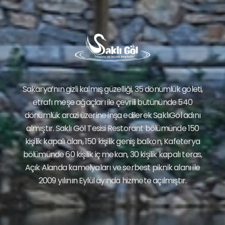
Sakarya’nın gizli kalmış güzelliği, 35 dönümlük göleti,
etrafı meşe ağaçları ile çevrili bütününde 540
dönümlük arazi üzerine inşa edilerek SaklıGöl adını
almıştır. Saklı Göl Tesisi Restorant bölümünde 150
kişilik kapalı alan, 150 kişilik geniş balkon, Kafeterya
bölümünde 60 kişilik iç mekan, 30 kişilik kapalı teras,
Açık Alanda kamelyaları ve serbest piknik alanı ile
2009 yılının Eylül ayında hizmete açılmıştır.