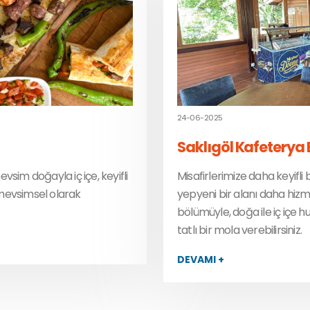
24-06-2025
Saklıgöl Kafeterya
evsim doğayla iç içe, keyifli
Misafirlerimize daha keyifli
mevsimsel olarak
yepyeni bir alanı daha hizm
bölümüyle, doğa ile iç içe h
tatlı bir mola verebilirsiniz.
DEVAMI +